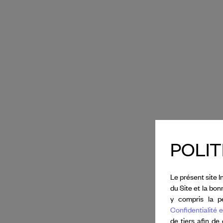
POLIT
Le présent site I
du Site et la bo
y compris la pe
Confidentialité e
de tiers afin de