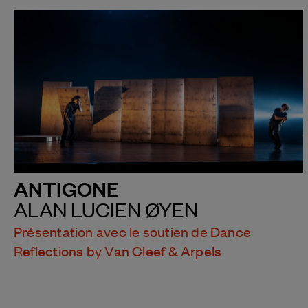
ANTIGONE
ALAN LUCIEN ØYEN
Présentation avec le soutien de Dance
Reflections by Van Cleef & Arpels