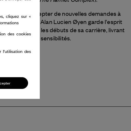
il continue d’accepter de nouvelles demandes à
s, cliquez sur «
e grandissante, Alan Lucien Øyen garde l'esprit
nformations
qui ont défini les débuts de sa carrière, livrant
tion des cookies
urablement les sensibilités.
’utilisation des
cepter