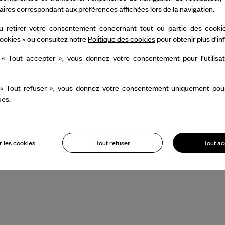
taires correspondant aux préférences affichées lors de la navigation.
Plus actif et passionné que jamais, 
u retirer votre consentement concernant tout ou partie des cookie
l’international. Malgré une renommé
ookies » ou consultez notre
Politique des cookies
pour obtenir plus d’i
expérimental et l'approche humaniste 
 « Tout accepter », vous donnez votre consentement pour l’utilisa
ainsi des spectacles qui marquent d
 « Tout refuser », vous donnez votre consentement uniquement pour l
ues.
 les cookies
Tout refuser
Tout ac