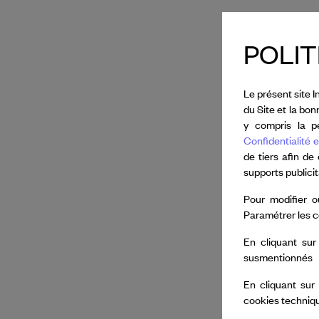
POLIT
Le présent site I
du Site et la bo
y compris la pe
Confidentialité e
de tiers afin de
supports publici
Pour modifier o
Paramétrer les c
En cliquant sur
susmentionnés
En cliquant sur
cookies techniq