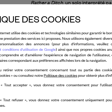
Rather a Ditch
, un solo interprété p
Furey conclut son exploration de la t
IQUE DES COOKIES
précédemment contenues dans une p
et le plaisir.
nternet utilise des cookies et technologies similaires pour garantir le 
UNARM
Avec sa dernière création,
nne prestation des services ici proposes. Nous utilisons également diver
ses termes. Une architecture polypho
rsonnalisation des annonces (pour plus d'informations, veuillez 
t conditions d'utilisation de Google
) ainsi que nos propres cookies an
Ses oeuvres ont tourné dans de nom
 comprendre et d'améliorer l'expérience de navigation de l'utilisateur,
taires correspondant aux préférences affichées lors de la navigation.
Venise, le Festival TransAmériques
Mix à New-York, Fierce
u retirer votre consentement concernant tout ou partie des cookie
ookies » ou consultez notre
Politique des cookies
pour obtenir plus d’i
Festival à Birmingham, B-Motion à B
 « Tout accepter », vous donnez votre consentement pour l’utilisa
que la Lituanie, la République-Tchèqu
Belgique, l’Allemagne,
 « Tout refuser », vous donnez votre consentement uniquement pour l
ues.
l’Azerbaïdjan et la Bulgarie.