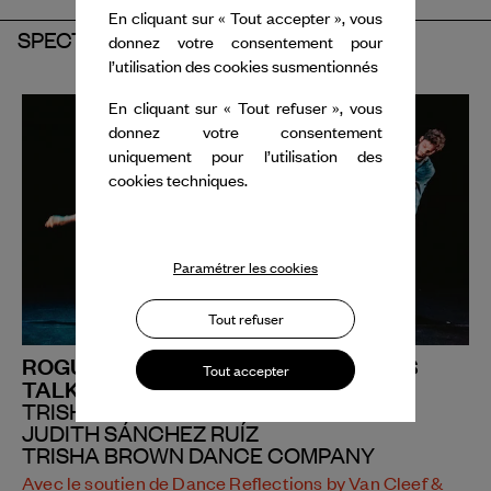
En cliquant sur « Tout accepter », vous
SPECTACLE
donnez votre consentement pour
l’utilisation des cookies susmentionnés
En cliquant sur « Tout refuser », vous
donnez votre consentement
uniquement pour l’utilisation des
cookies techniques.
Paramétrer les cookies
Tout refuser
ROGUES | FOR M.G : THE MOVIE | LET'S
Tout accepter
TALK ABOUT BLEEDING
TRISHA BROWN
JUDITH SÁNCHEZ RUÍZ
TRISHA BROWN DANCE COMPANY
Avec le soutien de Dance Reflections by Van Cleef &