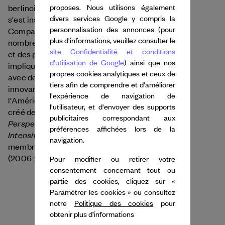
berlinoise travaille à New York depuis 1999 et
proposes. Nous utilisons également
divers services Google y compris la
s'est installée à Berlin en 2011. Elle a fondé la JSR
personnalisation des annonces (pour
Company à New York en 2010, créant de
plus d'informations, veuillez consulter le
nombreuses œuvres chorégraphiques sur scène
site Confidentialité et conditions
et des projets dans d’autres contextes scéniques
d'utilisation de Google
) ainsi que nos
impliquant de la musique en live en collaboration
propres cookies analytiques et ceux de
avec des compositeurs et des artistes visuels
tiers afin de comprendre et d'améliorer
innovants à travers les États-Unis, l'Europe,
l'expérience de navigation de
l'Amérique latine et l'Asie. Judith Sánchez Ruíz a
l'utilisateur, et d'envoyer des supports
Functionality and
créé deux pratiques :
publicitaires correspondant aux
Perspective in Dance (Release)
Your Own God
et
préférences affichées lors de la
Intensive Improvisation
. Elle a également été
navigation.
membre de la Trisha Brown Dance Company
(2006-2009).
Pour modifier ou retirer votre
consentement concernant tout ou
partie des cookies, cliquez sur «
Paramétrer les cookies » ou consultez
notre
Politique des cookies
pour
obtenir plus d’informations