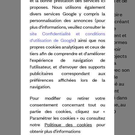
recherche, du montage, de la conservation et de
et la bonne prestation des services ici
proposes. Nous utilisons également
l'organisation communautaire. Son travail
divers services Google y compris la
explore les mouvements du corps, la mémoire
personnalisation des annonces (pour
kinesthésique et les pratiques novatrices, créant
plus d'informations, veuillez consulter le
des spectacles qui ne reposent pas sur une
site Confidentialité et conditions
approche eurocentrique, mais qui respectent et
d'utilisation de Google
) ainsi que nos
mettent en avant la culture yoruba et les formes
propres cookies analytiques et ceux de
de danse de la diaspora africaine. Après avoir
tiers afin de comprendre et d'améliorer
étudié en France en 2009, il a fondé YK Projects
l'expérience de navigation de
à Paris, réalisant des œuvres saluées par la
l'utilisateur, et d'envoyer des supports
critique. En 2014, il est retourné à Lagos avec son
publicitaires correspondant aux
partenaire Haji. Ensemble, ils ont cofondé le
préférences affichées lors de la
QDance Center, un incubateur créatif dédié au
navigation.
développement artistique et à l'engagement
communautaire. Son travail a été présenté dans
Pour modifier ou retirer votre
59 pays, notamment à la Biennale de Venise, au
consentement concernant tout ou
Festival d'Avignon, à Romaeuropa et à TED
partie des cookies, cliquez sur «
Paramétrer les cookies » ou consultez
Global.
notre
Politique des cookies
pour
obtenir plus d’informations