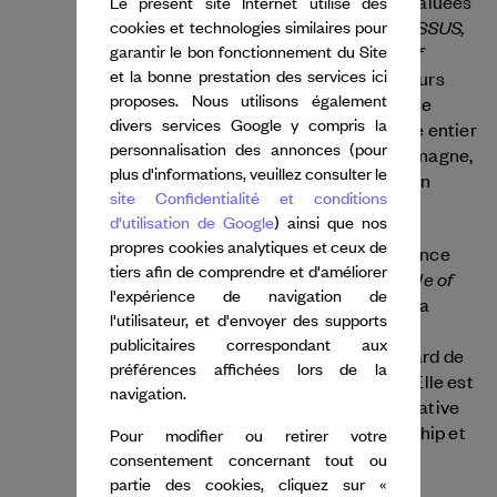
scène internationale avec des créations saluées
Le présent site Internet utilise des
Manifesto, COLOSSUS,
par la critique telles que
cookies et technologies similaires pour
Monsters, Skeleton Tree, Replica
Pile of
et
garantir le bon fonctionnement du Site
Bones
et la bonne prestation des services ici
. Entourée de danseurs et de créateurs
proposes. Nous utilisons également
parmi les plus talentueux d’Australie, elle se
divers services Google y compris la
produit dans les grands festivals du monde entier
personnalisation des annonces (pour
et a tourné notamment en France, en Allemagne,
plus d'informations, veuillez consulter le
à Hong Kong, au Danemark, à Singapour, en
site Confidentialité et conditions
Écosse, en Irlande et à Taïwan.
d'utilisation de Google
) ainsi que nos
propres cookies analytiques et ceux de
Stephanie Lake a reçu deux Australian Dance
tiers afin de comprendre et d'améliorer
Pile of
Awards pour la meilleure chorégraphie (
l'expérience de navigation de
Bones
AORTA
et
), le Helpmann Award de la
l'utilisateur, et d'envoyer des supports
A Small
chorégraphie remarquable pour
publicitaires correspondant aux
Prometheus
, ainsi que le Green Room Award de
préférences affichées lors de la
Mix Tape
la meilleure chorégraphie pour
. Elle est
navigation.
également lauréate de la Sidney Myer Creative
Fellowship, de la Australia Council Fellowship et
Pour modifier ou retirer votre
de la toute première Peggy Van Praagh
consentement concernant tout ou
Choreographic Fellowship. La compagnie
partie des cookies, cliquez sur «