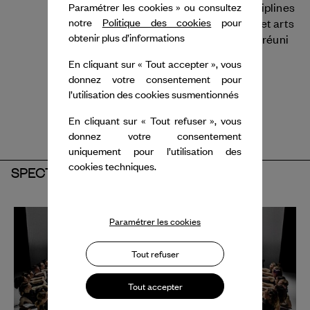
développe son travail à la croisée des disciplines
Paramétrer les cookies » ou consultez
entre théâtre, cinéma, clip musical, opéra et arts
notre
Politique des cookies
pour
obtenir plus d’informations
visuels, et conçoit des projets qui ont déjà réuni
plus de 1 500 participants.
En cliquant sur « Tout accepter », vous
donnez votre consentement pour
l’utilisation des cookies susmentionnés
En cliquant sur « Tout refuser », vous
donnez votre consentement
uniquement pour l’utilisation des
cookies techniques.
SPECTACLE
Paramétrer les cookies
Tout refuser
Tout accepter