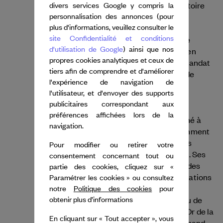
pratique du ballet, en délaissant son répertoire
divers services Google y compris la
classique pour en faire une forme d'art
personnalisation des annonces (pour
plus d'informations, veuillez consulter le
dynamique du XXIe siècle. Forsythe a été
site Confidentialité et conditions
danseur au Joffrey Ballet, puis au Ballet de
d'utilisation de Google
) ainsi que nos
Stuttgart, où il a été nommé chorégraphe en
propres cookies analytiques et ceux de
résidence en 1976. En 1984, il entame un mandat
tiers afin de comprendre et d'améliorer
de 20 ans en tant que directeur du Ballet de
l'expérience de navigation de
Francfort, avant de fonder et de diriger la
l'utilisateur, et d'envoyer des supports
Forsythe Company jusqu'en 2015.
publicitaires correspondant aux
Son profond intérêt pour les principes
préférences affichées lors de la
fondamentaux de la chorégraphie l'a amené à
navigation.
créer une grande variété de projets, notamment
des installations, des films et des créations
Pour modifier ou retirer votre
reposant sur des savoirs dictés par le Web. Ses
consentement concernant tout ou
chorégraphies figurent dans le répertoire des
partie des cookies, cliquez sur «
compagnies du monde entier et ses installations
Paramétrer les cookies » ou consultez
sont présentées à l'international dans des
notre
Politique des cookies
pour
expositions et des musées. Forsythe a reçu de
obtenir plus d’informations
nombreuses récompenses, dont le Lion d'Or de la
En cliquant sur « Tout accepter », vous
Biennale de Venise, le prix du théâtre allemand