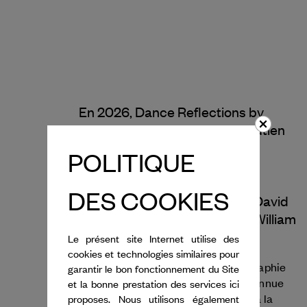
En 2026, Dance Reflections by
Van Cleef & Arpels
apporte son soutien
au Ballet de l'Opéra de Lyon pour la
POLITIQUE
Avant la tempête
création de
, un
Actus...
programme réunissant
de
DES COOKIES
The Grey Area
Lucinda Childs,
de David
Enemy in the Figure
Dawson et
de William
Forsythe.
Le présent site Internet utilise des
cookies et technologies similaires pour
William Forsythe se consacre à la chorégraphie
garantir le bon fonctionnement du Site
depuis plus de 50 ans. Son œuvre est reconnue
et la bonne prestation des services ici
pour avoir donné une nouvelle dimension à la
proposes. Nous utilisons également