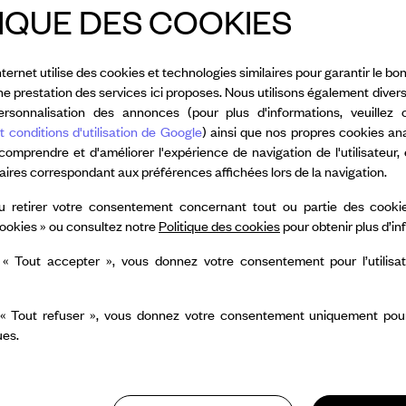
IQUE DES COOKIES
nternet utilise des cookies et technologies similaires pour garantir le 
nne prestation des services ici proposes. Nous utilisons également diver
Dance Reflections by
rsonnalisation des annonces (pour plus d'informations, veuillez 
 & Arpels
soutient la
t conditions d'utilisation de Google
) ainsi que nos propres cookies an
réation de Leila Ka,
 comprendre et d'améliorer l'expérience de navigation de l'utilisateur,
taires correspondant aux préférences affichées lors de la navigation.
hot
, et accompagne sa
à la Maison de la danse
u retirer votre consentement concernant tout ou partie des cookie
ookies » ou consultez notre
Politique des cookies
pour obtenir plus d’i
re de la Ville - Paris.
 « Tout accepter », vous donnez votre consentement pour l’utilisa
 « Tout refuser », vous donnez votre consentement uniquement pour l
ues.