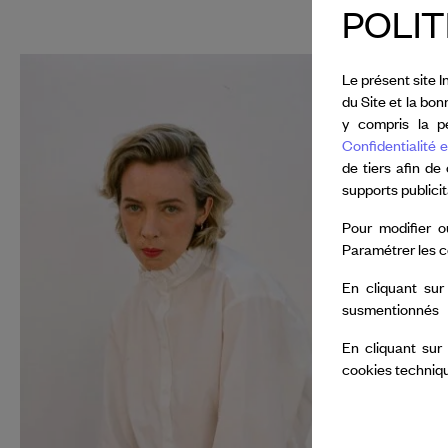
POLIT
Leïla Ka
Le présent site I
du Site et la bo
En 2026, 
y compris la pe
Van Cleef
Confidentialité e
nouvelle c
de tiers afin de
supports publici
Lullaby S
diffusion 
Pour modifier o
Paramétrer les c
et au Théât
En cliquant sur
susmentionnés
En cliquant sur
cookies techniq