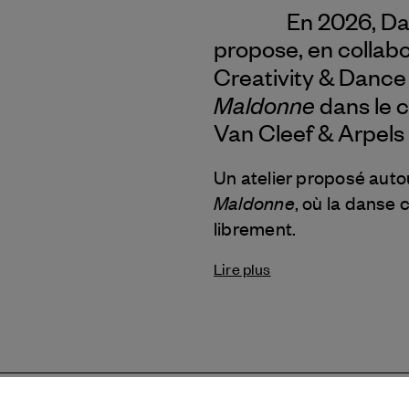
En 2026, Da
propose, en collabo
Creativity & Dance 
Maldonne
dans le 
Van Cleef & Arpels
Un atelier proposé auto
Maldonne
, où la danse
librement.
Lire plus