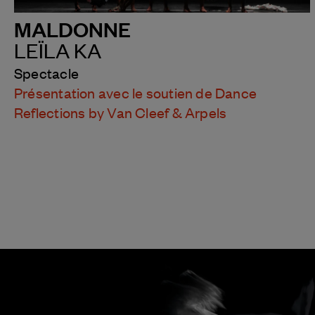
MALDONNE
LEÏLA KA
Spectacle
Présentation avec le soutien de Dance
Reflections by Van Cleef & Arpels