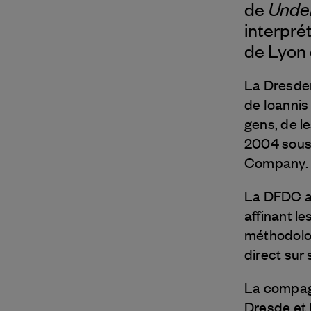
Unde
de
interpré
de Lyon 
La Dresden
de Ioannis
gens, de l
2004 sous 
Company.
La DFDC as
affinant l
méthodolog
direct sur
La compagn
Dresde et 