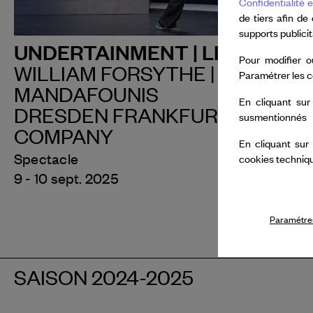
Confidentialité e
de tiers afin de
supports publici
UNDERTAINMENT | LISA
Pour modifier o
WILLIAM FORSYTHE | IOANNIS
Paramétrer les c
MANDAFOUNIS
En cliquant sur
DRESDEN FRANKFURT DANCE
susmentionnés
COMPANY
En cliquant sur
Spectacle
cookies techniq
9 - 10 sept. 2025
Paramétrer
SAISON 2024-2025