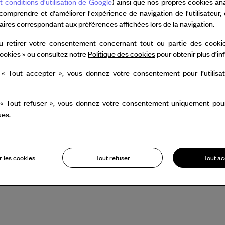
t conditions d'utilisation de Google
) ainsi que nos propres cookies an
 comprendre et d'améliorer l'expérience de navigation de l'utilisateur,
taires correspondant aux préférences affichées lors de la navigation.
UNDERTAINMENT | LISA
u retirer votre consentement concernant tout ou partie des cookie
WILLIAM FORSYTHE | IOANNIS
ookies » ou consultez notre
Politique des cookies
pour obtenir plus d’i
MANDAFOUNIS
 « Tout accepter », vous donnez votre consentement pour l’utilisa
DRESDEN FRANKFURT DANCE
COMPANY
 « Tout refuser », vous donnez votre consentement uniquement pour l
Spectacle
ues.
21 - 22 sept. 2025
 les cookies
Tout refuser
Tout ac