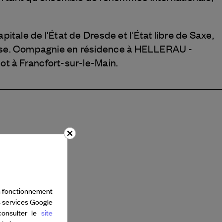
ale de l'État de Dresde et l'État libre de Saxe,
 Hesse. Compagnie en résidence à HELLERAU -
t à Francfort-sur-le-Main.
bon fonctionnement
s services Google
consulter le
site