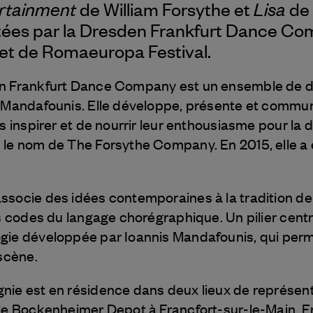
rtainment
Lisa
de William Forsythe et
de
tées par la Dresden Frankfurt Dance Com
et de Romaeuropa Festival.
 Frankfurt Dance Company est un ensemble de dan
 Mandafounis. Elle développe, présente et communi
es inspirer et de nourrir leur enthousiasme pour la
le nom de The Forsythe Company. En 2015, elle a
socie des idées contemporaines à la tradition de
es codes du langage chorégraphique. Un pilier centr
ie développée par Ioannis Mandafounis, qui perm
 scène.
ie est en résidence dans deux lieux de représen
le Bockenheimer Depot à Francfort-sur-le-Main. E