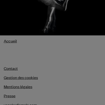
Fil
Accueil
d'Ariane
Contact
Gestion des cookies
Mentions légales
Presse
vancleefarpels.com