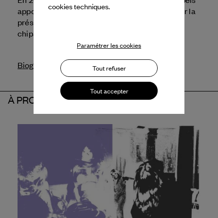
cookies techniques.
apporte son soutien au Festival d'Automne pour la
présentation d'une carte blanche à nora
chipaumire.
Paramétrer les cookies
Biographie
Tout refuser
Tout accepter
À PROPOS DU PARTENAIRE