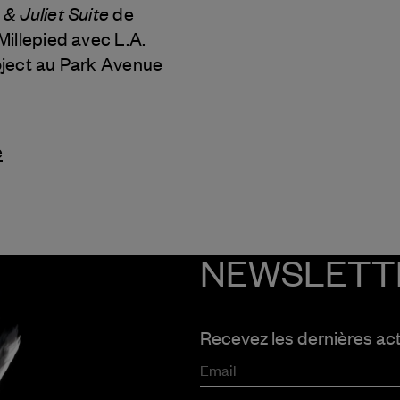
& Juliet Suite
de
illepied avec L.A.
ject au Park Avenue
e
NEWSLETT
Recevez les dernières ac
Email