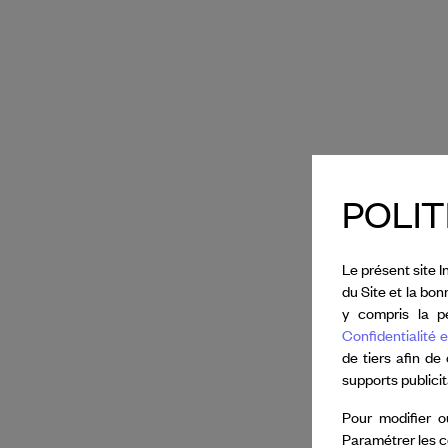
POLIT
Le présent site I
du Site et la bo
y compris la pe
Confidentialité e
de tiers afin de
supports publici
Pour modifier o
Paramétrer les c