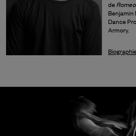
Romeo 
de
Benjamin M
Dance Pro
Armory.
Biographi