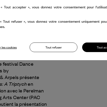
 « Tout accepter », vous donnez votre consentement pour l’utilisa
 « Tout refuser », vous donnez votre consentement uniquement pour l
ues.
 les cookies
Tout refuser
Tout ac
Millepied
e festival Dance
s by
 & Arpels
présente
s: A Triptych
en
ion avec le Perelman
g Arts Center (PAC
utient la présentation