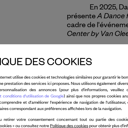
En 2025, Da
A Dance 
présente
cadre de l'événem
Center by
Van Clee
A Dance for Two est des
où le public entoure le
IQUE DES COOKIES
qui enveloppe à la fois 
Caroline Shaw a écrit à 
nternet utilise des cookies et technologies similaires pour garantir le 
simple, née d'un amour p
nne prestation des services ici proposes. Nous utilisons également diver
humaine, pour la danse e
rsonnalisation des annonces (pour plus d'informations, veuillez 
pour notre désir primair
t conditions d'utilisation de Google
) ainsi que nos propres cookies an
 comprendre et d'améliorer l'expérience de navigation de l'utilisateur,
Lire plus
taires correspondant aux préférences affichées lors de la navigation.
u retirer votre consentement concernant tout ou partie des cookie
ookies » ou consultez notre
Politique des cookies
pour obtenir plus d’i
Tous les crédits