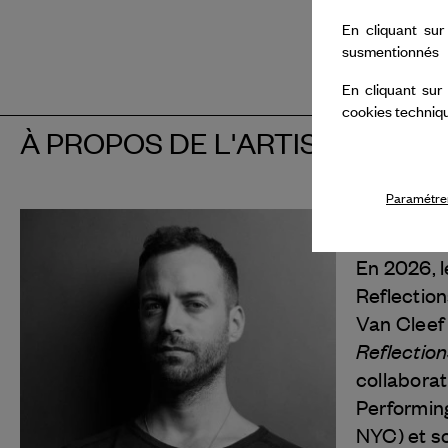
En cliquant sur
susmentionnés
En cliquant sur
cookies techniq
À PROPOS DE L'ARTISTE
Paramétrer
Benjamin 
En 2026, l
Reflection
Van Cleef
Reflection
collaborat
Performin
NYC) et so