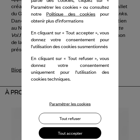
partie des cookies, cliquez sur «
White Space,
création,
et sa création pour le Ballet
Paramétrer les cookies » ou consultez
River Without Banks.
du Grand Théâtre de Genève,
notre
Politique des cookies
pour
Dance Reflections apporte également son soutien
obtenir plus d’informations
Cassette
au NYU Skirball pour la présentation de
En cliquant sur « Tout accepter », vous
Vol.1
de A.I.M by Kyle Abraham, ainsi qu'à la Maison
donnez votre consentement pour
de la danse et au Théâtre de la Ville pour la
l’utilisation des cookies susmentionnés
White Space
présentation de
.
En cliquant sur « Tout refuser », vous
donnez votre consentement
Biographie
uniquement pour l’utilisation des
cookies techniques.
À PROPOS DU PARTENAIRE
Paramétrer les cookies
Tout refuser
Tout accepter