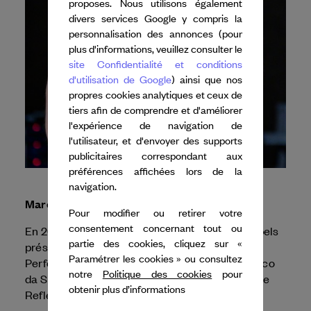
proposes. Nous utilisons également
divers services Google y compris la
personnalisation des annonces (pour
plus d'informations, veuillez consulter le
site Confidentialité et conditions
d'utilisation de Google
) ainsi que nos
propres cookies analytiques et ceux de
tiers afin de comprendre et d'améliorer
l'expérience de navigation de
l'utilisateur, et d'envoyer des supports
publicitaires correspondant aux
préférences affichées lors de la
navigation.
Marco da Silva Ferreira
Pour modifier ou retirer votre
consentement concernant tout ou
En 2025, Dance Reflections by
Van Cleef & Arpels
partie des cookies, cliquez sur «
présente, en collaboration avec le Seoul
Paramétrer les cookies » ou consultez
C A R C A Ç A
Performing Arts Festival,
de Marco
notre
Politique des cookies
pour
da Silva Ferreira dans le cadre du festival Dance
obtenir plus d’informations
Reflections by
Van Cleef & Arpels
à Séoul.