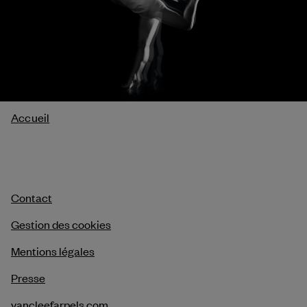
Fil
Accueil
d'Ariane
Contact
Gestion des cookies
Mentions légales
Presse
vancleefarpels.com