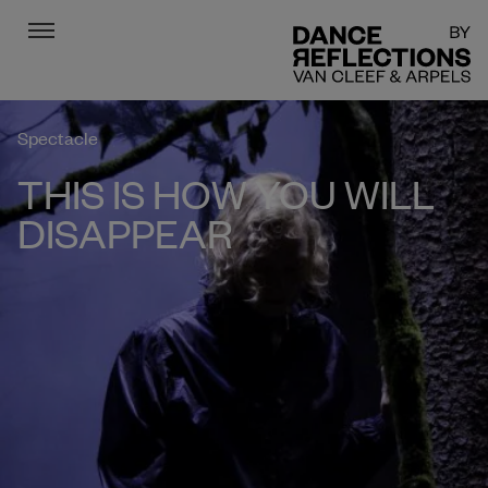
Menu
DR
Spectacle
THIS IS HOW YOU WILL
DISAPPEAR