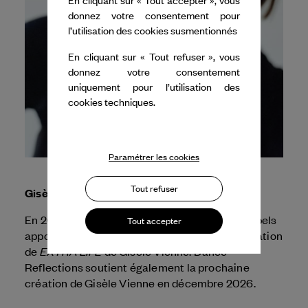
donnez votre consentement pour
l’utilisation des cookies susmentionnés
En cliquant sur « Tout refuser », vous
donnez votre consentement
uniquement pour l’utilisation des
cookies techniques.
Paramétrer les cookies
Tout refuser
Gisèle Vienne
En 2026, Dance Reflections by
Van Cleef & Arpels
Tout accepter
apporte son soutien à la MC93 pour la présentation
EXTRA LIFE
de
de Gisèle Vienne. Dance
Reflections soutient également la prochaine
création de Gisèle Vienne en décembre 2026.