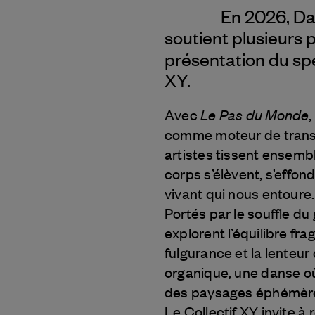
En 2026, Da
soutient plusieurs 
présentation du sp
XY.
Le Pas du Monde
Avec
,
comme moteur de transfo
artistes tissent ensem
corps s’élèvent, s’effon
vivant qui nous entoure.
Portés par le souffle du
explorent l’équilibre frag
fulgurance et la lenteu
organique, une danse où 
des paysages éphémère
Le Collectif XY invite à