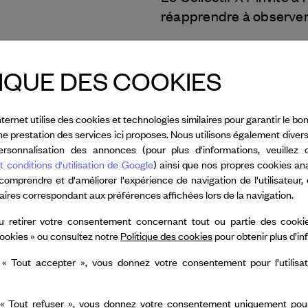
réapprendre à observer,
Tous les crédits
IQUE DES COOKIES
nternet utilise des cookies et technologies similaires pour garantir le 
nne prestation des services ici proposes. Nous utilisons également diver
rsonnalisation des annonces (pour plus d'informations, veuillez 
t conditions d'utilisation de Google
) ainsi que nos propres cookies an
 comprendre et d'améliorer l'expérience de navigation de l'utilisateur,
taires correspondant aux préférences affichées lors de la navigation.
 XY
u retirer votre consentement concernant tout ou partie des cookie
ookies » ou consultez notre
Politique des cookies
pour obtenir plus d’i
Dance Reflections by
 « Tout accepter », vous donnez votre consentement pour l’utilisa
 & Arpels
soutient
partenaires
 « Tout refuser », vous donnez votre consentement uniquement pour l
naux pour la