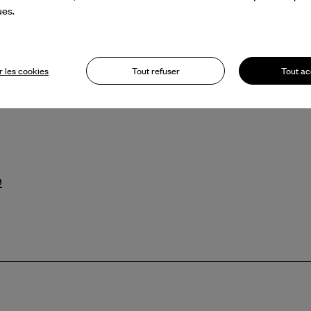
ues.
Le
ion du spectacle
onde
du Collectif XY,
r soutenu sa création
 les cookies
Tout refuser
Tout ac
e