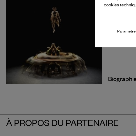
cookies techniq
présentat
Pas du M
après avoi
Paramétrer
en 2025.
Biographi
À PROPOS DU PARTENAIRE