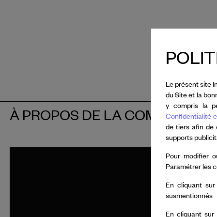
POLIT
Le présent site I
du Site et la bo
y compris la pe
À PROPOS DE LA COMPAGNIE
Confidentialité e
de tiers afin de
supports publici
Collectif
Pour modifier o
Paramétrer les c
En 2026, 
En cliquant sur
Van Cleef
susmentionnés
plusieurs 
En cliquant sur
internatio