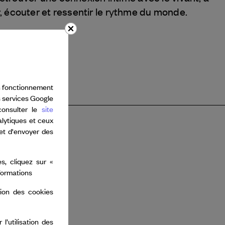
 écouter et ressentir le rythme du monde.
bon fonctionnement
s services Google
consulter le
site
alytiques et ceux
 et d'envoyer des
s, cliquez sur «
nformations
tion des cookies
’utilisation des