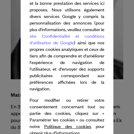
et la bonne prestation des services ici
proposes. Nous utilisons également
divers services Google y compris la
personnalisation des annonces (pour
plus d'informations, veuillez consulter le
site Confidentialité et conditions
d'utilisation de Google
) ainsi que nos
propres cookies analytiques et ceux de
tiers afin de comprendre et d'améliorer
l'expérience de navigation de
l'utilisateur, et d'envoyer des supports
publicitaires correspondant aux
préférences affichées lors de la
navigation.
Mats Ek
Pour modifier ou retirer votre
En 2026, Dance Reflections by
Van Cleef & Arpels
consentement concernant tout ou
apporte son soutien au Ballet de l'Opéra de Lyon
partie des cookies, cliquez sur «
pour l'entrée au répertoire de la version de Mats Ek
Paramétrer les cookies » ou consultez
Sacre du printemps
notre
Politique des cookies
pour
du
.
obtenir plus d’informations