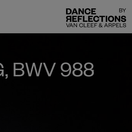
DR
, BWV 988