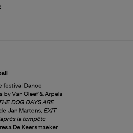
e
all
e festival Dance
ns by
Van Cleef & Arpels
THE DOG DAYS ARE
EXIT
de Jan Martens,
après la tempête
eresa De Keersmaeker