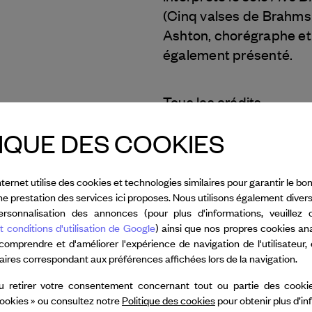
(Cinq valses de Brahms 
Ashton, chorégraphe et 
également présenté.
Tous les crédits
IQUE DES COOKIES
nternet utilise des cookies et technologies similaires pour garantir le 
nne prestation des services ici proposes. Nous utilisons également diver
rsonnalisation des annonces (pour plus d'informations, veuillez 
t conditions d'utilisation de Google
) ainsi que nos propres cookies an
 comprendre et d'améliorer l'expérience de navigation de l'utilisateur,
sipova
taires correspondant aux préférences affichées lors de la navigation.
u retirer votre consentement concernant tout ou partie des cookie
Dance Reflections by
ookies » ou consultez notre
Politique des cookies
pour obtenir plus d’i
 & Arpels
apporte son