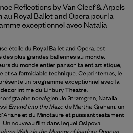
nce Reflections by
Van Cleef & Arpels
n au Royal Ballet and Opera pour la
ramme exceptionnel avec Natalia
se étoile du Royal Ballet and Opera, est
 des plus grandes ballerines au monde,
urs du monde entier par son talent artistique,
e et sa formidable technique. Ce printemps, le
 présente un programme exceptionnel avec la
décor intime du Linbury Theatre.
chorégraphe norvégien Jo Strømgren, Natalia
Errand into the Maze
ussi
de Martha Graham, un
 d'Ariane et du Minotaure et puissant testament
e. Un nouveau film dans lequel Osipova
rahms Waltz in the Manner of Isadora Duncan