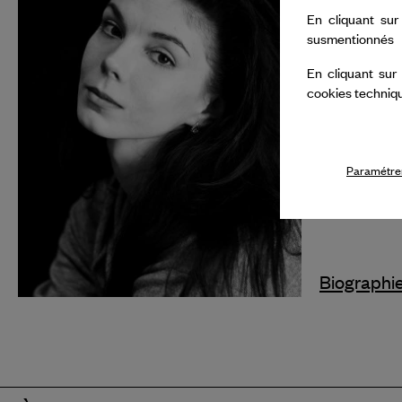
soutien au
En cliquant sur
susmentionnés
Opera pou
programm
En cliquant sur
cookies techniq
avec Nata
Paramétrer
Biographi