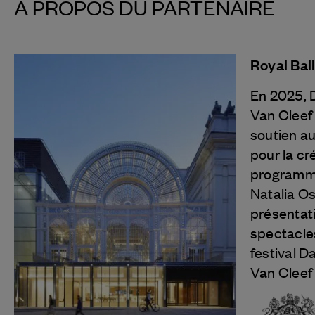
À PROPOS DU PARTENAIRE
Royal Bal
En 2025, 
Van Cleef
soutien au
pour la cr
programme
Natalia Os
présentat
spectacle
festival D
Van Cleef