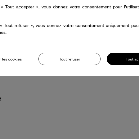
 Royal Ballet and
 « Tout accepter », vous donnez votre consentement pour l’utilisa
r la création de deux
es exceptionnels
 « Tout refuser », vous donnez votre consentement uniquement pour l
ues.
lia Osipova.
 les cookies
Tout refuser
Tout ac
e