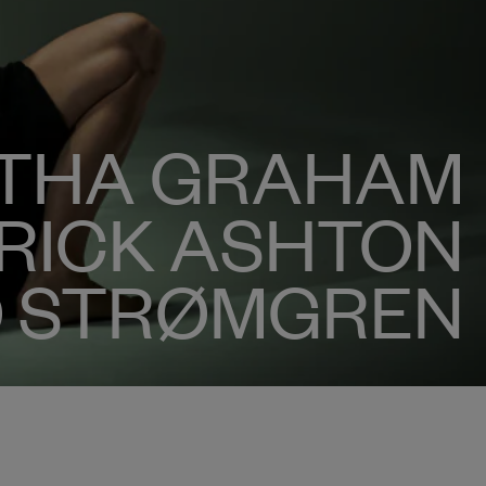
THA GRAHAM
RICK ASHTON
O STRØMGREN