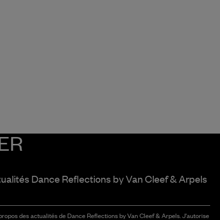
ER
tualités Dance Reflections by
Van Cleef & Arpels
 propos des actualités de Dance Reflections by Van Cleef & Arpels. J'autorise