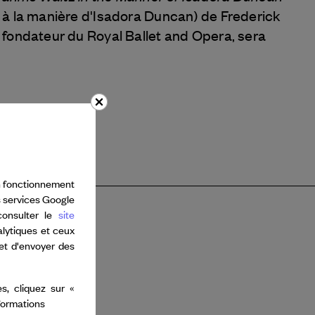
à la manière d'Isadora Duncan) de Frederick
fondateur du Royal Ballet and Opera, sera
bon fonctionnement
s services Google
consulter le
site
alytiques et ceux
 et d'envoyer des
s, cliquez sur «
nformations