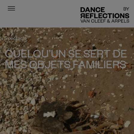
Menu
DR
Spectacle
QUELQU’UN SE SERT DE
MES OBJETS FAMILIERS