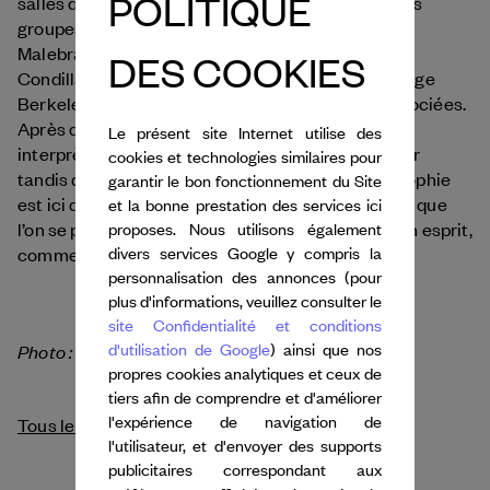
POLITIQUE
salles différentes, face à un public réparti en petits
groupes, prononcent des phrases de Nicolas
Malebranche, Elizabeth Anscombe, Etienne de
DES COOKIES
Condillac, Hannah Arendt, Henri Bergson ou George
Berkeley tirées de leur contexte et librement associées.
Après des interventions simultanées en solo, les
Le présent site Internet utilise des
interprètes se regroupent en duos, trios et sextuor
cookies et technologies similaires pour
tandis que le public se réunit peu à peu. La philosophie
garantir le bon fonctionnement du Site
est ici donnée à saisir comme un trésor de famille que
et la bonne prestation des services ici
l’on se passe de main en main, ou plutôt d’esprit en esprit,
proposes. Nous utilisons également
divers services Google y compris la
comme on passerait d’une pièce à l’autre.
personnalisation des annonces (pour
plus d'informations, veuillez consulter le
site Confidentialité et conditions
d'utilisation de Google
) ainsi que nos
Photo : © GRAND MAGASIN
propres cookies analytiques et ceux de
tiers afin de comprendre et d'améliorer
l'expérience de navigation de
Tous les crédits
l'utilisateur, et d'envoyer des supports
publicitaires correspondant aux