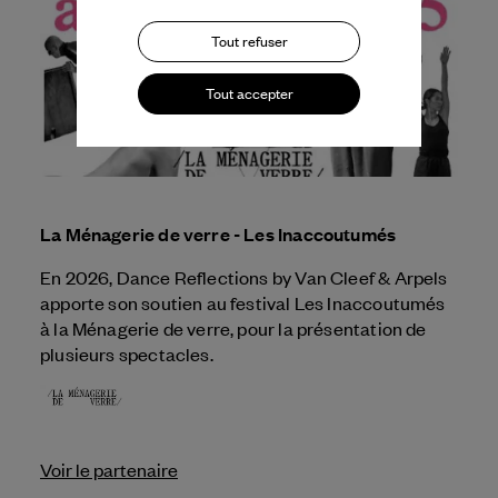
Tout refuser
Tout accepter
La Ménagerie de verre - Les Inaccoutumés
En 2026, Dance Reflections by
Van Cleef & Arpels
apporte son soutien au festival Les Inaccoutumés
à la Ménagerie de verre, pour la présentation de
plusieurs spectacles.
Voir le partenaire