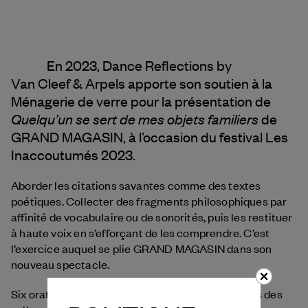
En 2023, Dance Reflections by
Van Cleef & Arpels
apporte son soutien à la
Ménagerie de verre pour la présentation de
Quelqu’un se sert de mes objets familiers
de
GRAND MAGASIN, à l’occasion du festival Les
Inaccoutumés 2023.
Aborder les citations savantes comme des textes
poétiques. Collecter des fragments philosophiques par
affinité de vocabulaire ou de sonorités, puis les restituer
à haute voix en s’efforçant de les comprendre. C’est
l’exercice auquel se plie GRAND MAGASIN dans son
nouveau spectacle.
Six orateurs et oratrices, d’abord disséminés dans des