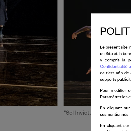
POLIT
Le présent site I
du Site et la bo
y compris la pe
Confidentialité e
de tiers afin de
supports publici
Pour modifier o
Paramétrer les c
En cliquant sur
“Sol Invictus”, Compagnie
susmentionnés
En cliquant sur