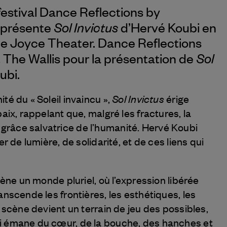
festival Dance Reflections by
Sol Invictus
présente
d’Hervé Koubi en
 le Joyce Theater. Dance Reflections
Sol
 The Wallis pour la présentation de
ubi.
Sol Invictus
té du « Soleil invaincu »,
érige
paix, rappelant que, malgré les fractures, la
râce salvatrice de l’humanité. Hervé Koubi
er de lumière, de solidarité, et de ces liens qui
cène un monde pluriel, où l’expression libérée
anscende les frontières, les esthétiques, les
a scène devient un terrain de jeu des possibles,
i émane du cœur, de la bouche, des hanches et