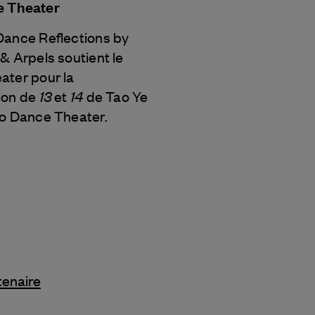
e Theater
Dance Reflections by
 & Arpels
soutient le
ater pour la
13
14
ion de
et
de Tao Ye
ao Dance Theater.
tenaire