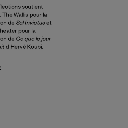
lections soutient
The Wallis pour la
Sol Invictus
ion de
et
heater pour la
Ce que le jour
ion de
uit
d'Hervé Koubi.
e