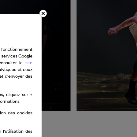
bon fonctionnement
s services Google
consulter le
site
alytiques et ceux
 et d'envoyer des
s, cliquez sur «
nformations
tion des cookies
’utilisation des