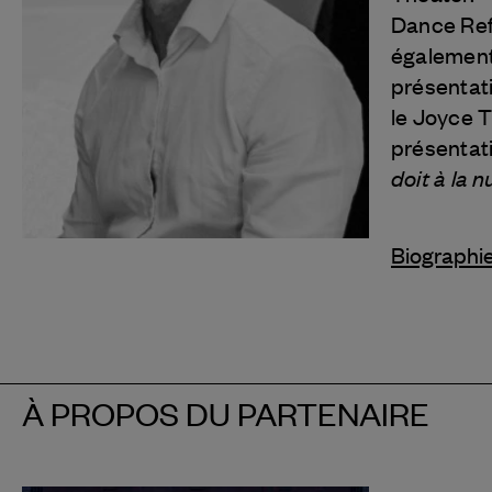
Dance Ref
également 
présentat
le Joyce T
présentat
doit à la n
Biographi
À PROPOS DU PARTENAIRE