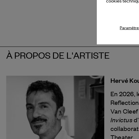
cookies techniq
Paramétrer
À PROPOS DE L'ARTISTE
Hervé Ko
En 2026, l
Reflection
Van Cleef
Invictus
d’
collaborat
Theater.