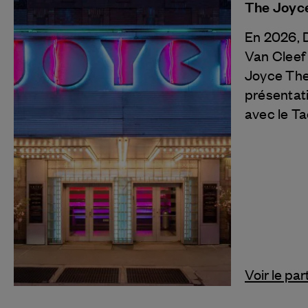
The Joyc
En 2026, 
Van Cleef
Joyce The
présentat
avec le T
Voir le par