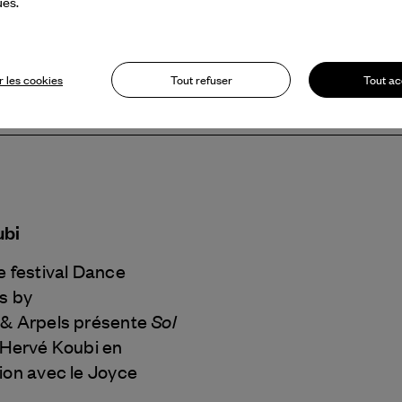
ues.
 les cookies
Tout refuser
Tout ac
ubi
e festival Dance
s by
Sol
 & Arpels
présente
Hervé Koubi en
ion avec le Joyce