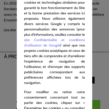
cookies et technologies similaires pour
En 2026, près de quarante ans plus tard, ce spectacle
garantir le bon fonctionnement du Site
fondateur sera présenté à nouveau dans une version
et la bonne prestation des services ici
avec musique en direct, en collaboration avec le célèbre
proposes. Nous utilisons également
Ensemble intercontemporain.
divers services Google y compris la
personnalisation des annonces (pour
Lire plus
plus d'informations, veuillez consulter le
site Confidentialité et conditions
d'utilisation de Google
) ainsi que nos
propres cookies analytiques et ceux de
À PROPOS DU PARTENAIRE
tiers afin de comprendre et d'améliorer
l'expérience de navigation de
l'utilisateur, et d'envoyer des supports
publicitaires correspondant aux
préférences affichées lors de la
navigation.
Pour modifier ou retirer votre
consentement concernant tout ou
partie des cookies, cliquez sur «
Paramétrer les cookies » ou consultez