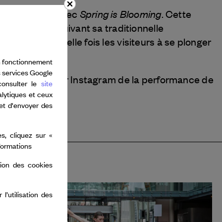
Spring is Blooming
feller Center avec
. Cette
Gastaut. Poursuivant sa traditionnelle
vite une nouvelle fois les visiteurs à se plonger
e.
bon fonctionnement
s services Google
ion en direct sur Instagram de la performance de
consulter le
site
alytiques et ceux
 et d'envoyer des
s, cliquez sur «
nformations
tion des cookies
’utilisation des