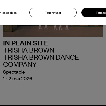
 les cookies
Tout refuser
Tout ac
IN PLAIN SITE
TRISHA BROWN
TRISHA BROWN DANCE
COMPANY
Spectacle
1 - 2 mai 2026