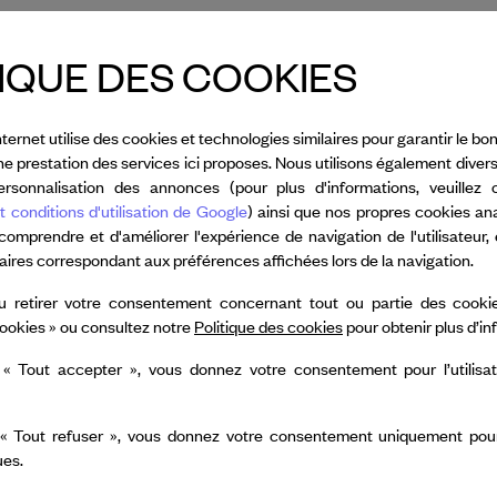
uxième fois,
Van Cleef & Arpels
s'installe au Rocke
Maison collabore avec l’artiste française Charlotte 
IQUE DES COOKIES
n du printemps à New York depuis 2022, la Maison in
vers mêlant vitalité de la nature et grâce artistiqu
nternet utilise des cookies et technologies similaires pour garantir le 
nne prestation des services ici proposes. Nous utilisons également diver
i 1er mai à 19h (CEST), assistez à une retransmiss
rsonnalisation des annonces (pour plus d'informations, veuillez 
 Brown Dance Company.
t conditions d'utilisation de Google
) ainsi que nos propres cookies an
 comprendre et d'améliorer l'expérience de navigation de l'utilisateur,
taires correspondant aux préférences affichées lors de la navigation.
u retirer votre consentement concernant tout ou partie des cookie
ookies » ou consultez notre
Politique des cookies
pour obtenir plus d’i
LER CENTER
 « Tout accepter », vous donnez votre consentement pour l’utilisa
 « Tout refuser », vous donnez votre consentement uniquement pour l
ues.