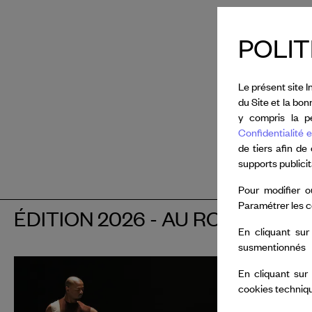
Pour la de
année, la 
POLIT
célébratio
dans un uni
Le présent site I
du Site et la bo
Le vendred
y compris la pe
la Trisha
Confidentialité e
de tiers afin de
Lire plus
supports publici
Pour modifier o
Paramétrer les c
ÉDITION 2026 - AU ROCKEFEL
En cliquant sur
susmentionnés
En cliquant sur
cookies techniq