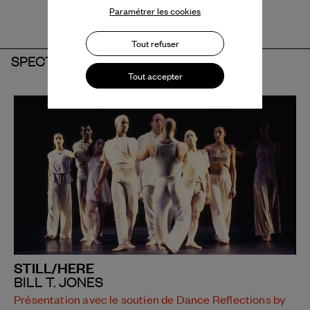
Paramétrer les cookies
Tout refuser
SPECTACLE
Tout accepter
STILL/HERE
BILL T. JONES
Présentation avec le soutien de Dance Reflections by