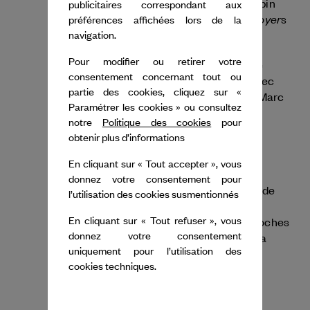
documentaire de Bill Moyers et David Grubin
publicitaires correspondant aux
Bill T. Jones : Still/Here with Bill Moyer
intitulé
s
préférences affichées lors de la
en 1997.
navigation.
Pour modifier ou retirer votre
Son intérêt pour les nouveaux médias et le
consentement concernant tout ou
monde du digital l'a amené à collaborer avec
partie des cookies, cliquez sur «
l'équipe de Paul Kaiser, Shelley Eshkar et Marc
Paramétrer les cookies » ou consultez
Downie, aujourd'hui connue sous le nom
notre
Politique des cookies
pour
d'OpenEnded Group.
obtenir plus d’informations
Bill T.Jones est actuellement le directeur
En cliquant sur « Tout accepter », vous
artistique de New York Lives Arts. Cette
donnez votre consentement pour
organisation travaille à créer un cadre solide
l’utilisation des cookies susmentionnés
pour soutenir les artistes de la danse et du
En cliquant sur « Tout refuser », vous
mouvement par le biais de nouvelles approches
donnez votre consentement
de la production, de la présentation et de la
uniquement pour l’utilisation des
diffusion de la danse.
cookies techniques.