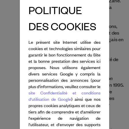
Zane Company avec son partenaire Arnie Zane.
POLITIQUE
Depuis, il a créé plus de 140 œuvres pour sa
compagnie.
DES COOKIES
Bill T. Jones a reçu d'importantes distinctions,
dont le titre d'Officier de l'Ordre des Arts et des
Lettres décerné par le gouvernement français en
Le présent site Internet utilise des
2010. Il a également reçu des doctorats
cookies et technologies similaires pour
honorifiques de plusieurs universités
garantir le bon fonctionnement du Site
américaines prestigieuses, dont l'université de
et la bonne prestation des services ici
Yale et la Julliard School.
proposes. Nous utilisons également
divers services Google y compris la
Last Night on
Les mémoires de Bill T. Jones,
personnalisation des annonces (pour
Earth,
sont publiées par Pantheon Books en 1995.
plus d'informations, veuillez consulter le
En 2010, il participe à la série documentaire
site Confidentialité et conditions
MASTERCLASS réalisé par HBO, qui suit des
d'utilisation de Google
) ainsi que nos
artistes de renom dans leur rôle de mentor
propres cookies analytiques et ceux de
auprès de jeunes artistes en herbe.
tiers afin de comprendre et d'améliorer
l'expérience de navigation de
Still/Here
La création de
fait l'objet d'un
l'utilisateur, et d'envoyer des supports