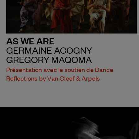
AS WE ARE
GERMAINE ACOGNY
GREGORY MAQOMA
Présentation avec le soutien de Dance
Reflections by Van Cleef & Arpels