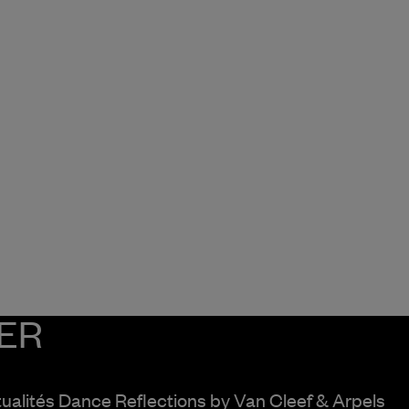
ER
tualités Dance Reflections by
Van Cleef & Arpels