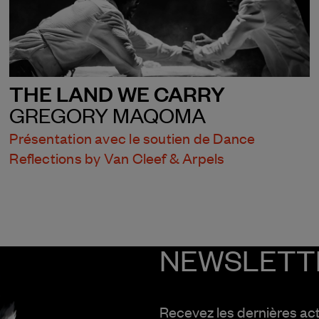
THE LAND WE CARRY
GREGORY MAQOMA
Présentation avec le soutien de Dance
Reflections by Van Cleef & Arpels
NEWSLETT
Recevez les dernières ac