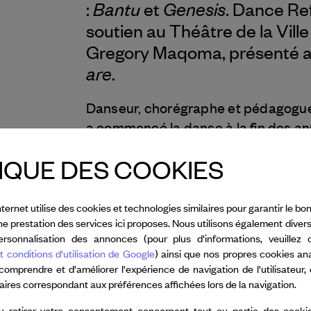
Bantu
Genesis
:
et
. Dance Re
soutien au Théâtre de la Vill
Gregory Maqoma, présenté au 
are
.
Danseur, chorégraphe et pédagogu
a commencé la danse à la fin des an
Afrique du Sud, avant d’intégrer la 
IQUE DES COOKIES
est devenu directeur artistique ass
l’école PARTS créée par Anne Teres
compagnie, Vuyani Dance Theatre. E
nternet utilise des cookies et technologies similaires pour garantir le 
Gregory Maqoma a collaboré avec
nne prestation des services ici proposes. Nous utilisons également diver
rsonnalisation des annonces (pour plus d'informations, veuillez 
Khan, Vincent Mantsoe, Faustin Liny
t conditions d'utilisation de Google
) ainsi que nos propres cookies an
Sidi Larbi Cherkaoui. Ses chorégrap
 comprendre et d'améliorer l'expérience de navigation de l'utilisateur,
le FNB Vita Choreographer of the Ye
taires correspondant aux préférences affichées lors de la navigation.
Rhythm
Rhythm Blues
South
1.2.3,
et
u retirer votre consentement concernant tout ou partie des cookie