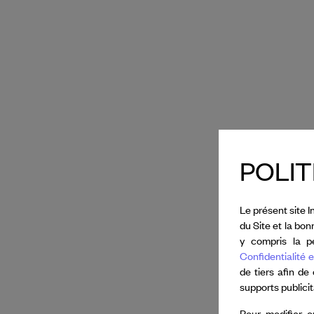
POLIT
Le présent site I
du Site et la bo
y compris la pe
Confidentialité e
de tiers afin de
supports publici
Pour modifier o