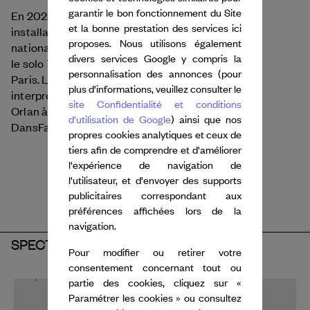
garantir le bon fonctionnement du Site
On Time,
En 2023, elle a créé
une performance -
et la bonne prestation des services ici
installation pour les étudiants de l’Ecole
proposes. Nous utilisons également
nationale supérieure des Beaux-Arts de Paris, et
divers services Google y compris la
The Second Body
le solo
à la Ménagerie de Verre
personnalisation des annonces (pour
Ongoing,
Paris. La nouvelle pièce
pour 5
plus d'informations, veuillez consulter le
interprètes,
sera créée en mars 2026 au Mac
site Confidentialité et conditions
Orlan à Brest, dans le cadre du festival
d'utilisation de Google
) ainsi que nos
DansFabrik.
propres cookies analytiques et ceux de
tiers afin de comprendre et d'améliorer
l'expérience de navigation de
l'utilisateur, et d'envoyer des supports
publicitaires correspondant aux
préférences affichées lors de la
navigation.
SPECTACLES
Pour modifier ou retirer votre
consentement concernant tout ou
partie des cookies, cliquez sur «
Paramétrer les cookies » ou consultez