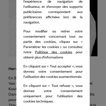
l'expérience de navigation de
l'utilisateur, et d'envoyer des supports
publicitaires correspondant aux
préférences affichées lors de la
navigation.
Pour modifier ou retirer votre
consentement concernant tout ou
partie des cookies, cliquez sur «
Paramétrer les cookies » ou consultez
notre
Politique des cookies
pour
obtenir plus d’informations
En cliquant sur « Tout accepter », vous
Hervé Koubi
donnez votre consentement pour
l’utilisation des cookies susmentionnés
En 2026, le festival Dance Reflections by
Sol Invictus
Van Cleef & Arpels
présente
d’Hervé
En cliquant sur « Tout refuser », vous
Koubi en collaboration avec le Joyce Theater.
donnez votre consentement
Dance Reflections soutient également The Wallis
uniquement pour l’utilisation des
Sol Invictus
pour la présentation de
et le Joyce
cookies techniques.
Ce que le jour doit
Theater pour la présentation de