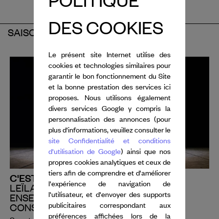
DES COOKIES
SAISON 2025-2026
Le présent site Internet utilise des
cookies et technologies similaires pour
garantir le bon fonctionnement du Site
et la bonne prestation des services ici
proposes. Nous utilisons également
divers services Google y compris la
personnalisation des annonces (pour
plus d'informations, veuillez consulter le
site Confidentialité et conditions
d'utilisation de Google
) ainsi que nos
propres cookies analytiques et ceux de
tiers afin de comprendre et d'améliorer
C'EST TOI QU'ON ADORE
l'expérience de navigation de
LEÏLA KA
l'utilisateur, et d'envoyer des supports
ENSEMBLE CHORÉGRAPHIQUE DU
publicitaires correspondant aux
CONSERVATOIRE DE PARIS
préférences affichées lors de la