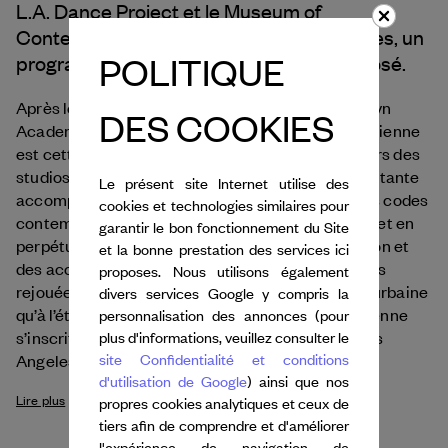
L.A. Dance Project et le Museum of
Contemporary Art (MOCA) de Los Angeles, un
POLITIQUE
programme de trois spectacles est proposé.
Après le succès d’une première étape à la Brooklyn
DES COOKIES
Crowd
Academy of Music à New York,
de Gisèle Vienne
est cette fois présenté dans les espaces extérieurs des
studios de L.A. Dance Project. Cette œuvre envoûtante
Le présent site Internet utilise des
accompagnée de musique techno s’appuie sur les codes
cookies et technologies similaires pour
contemporains de la vidéo : l’action, insaisissable et en
garantir le bon fonctionnement du Site
perpétuel mouvement, alterne entre le slow motion et
et la bonne prestation des services ici
des accélérations inattendues, jusqu’à être parfois
proposes. Nous utilisons également
rejouée à l’envers. Empruntant autant à la danse urbaine
divers services Google y compris la
qu’à l’état de transe, la chorégraphie de Gisèle Vienne
personnalisation des annonces (pour
s’inscrit avec justesse dans l’espace urbain de Los
plus d'informations, veuillez consulter le
site Confidentialité et conditions
Angeles.
d'utilisation de Google
) ainsi que nos
Lire plus
propres cookies analytiques et ceux de
tiers afin de comprendre et d'améliorer
l'expérience de navigation de