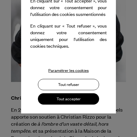
En cliquant sur « Tout accepter », vous
donnez votre consentement pour
l’utilisation des cookies susmentionnés
En cliquant sur « Tout refuser », vous
donnez votre consentement
uniquement pour l’utilisation des
cookies techniques.
Paramétrer les cookies
Tout refuser
Christian Rizzo
Tout accepter
En 2025, Dance Reflections by
Van Cleef & Arpels
apporte son soutien à Christian Rizzo pour la
à l’ombre d’un vaste détail, hors
création de
tempête.
et sa présentation à la Maison de la