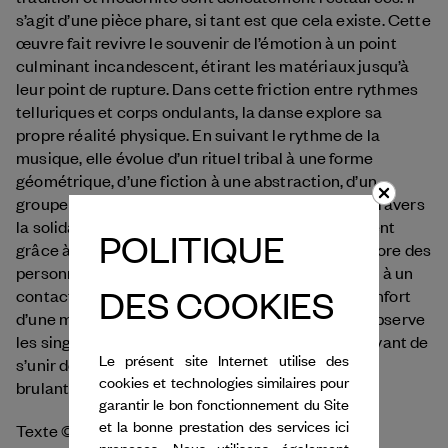
s’agit d’une pièce phare, si tant est que cela existe. Cette
œuvre fait revivre le souvenir de l’émotion à un point
culminant incandescent, étirant les matériaux jusqu’à
leur point de rupture. Dans cette friction entre rythmes
telluriques et corps ondulants, la danse explore sa
propre réalité physique. En suivant le rythme de la
musique, elle évolue d’un rituel tribal à une forme
géométrique, d’une fiction à une abstraction, d’un
groupe à une communauté. Mais c’est toujours à travers
la solidarité souterraine du mouvement, où l’on tient
POLITIQUE
grâce à la présence des autres, qu’émerge le folklore des
personnes privées de terre. On tombe, en réponse à un
DES COOKIES
contact sans cesse renouvelé, on file vers le réconfort
d’une main tendue, on saisit à bras-le-corps. On observe
les singularités, qui s’unissent puis se séparent, avant de
Le présent site Internet utilise des
s’unir de nouveau. L’unité ? La question est d’une
cookies et technologies similaires pour
brulante actualité.
garantir le bon fonctionnement du Site
et la bonne prestation des services ici
Texte © Noëmie Charrié
proposes. Nous utilisons également