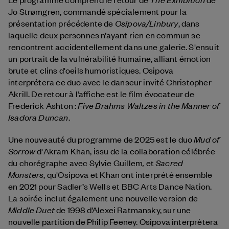
Jo Strømgren, commandé spécialement pour la
Osipova/Linbury
présentation précédente de
, dans
laquelle deux personnes n’ayant rien en commun se
rencontrent accidentellement dans une galerie. S'ensuit
un portrait de la vulnérabilité humaine, alliant émotion
brute et clins d'oeils humoristiques. Osipova
interprétera ce duo avec le danseur invité Christopher
Akrill. De retour à l’affiche est le film évocateur de
Five Brahms Waltzes in the Manner of
Frederick Ashton :
Isadora Duncan
.
Mud of
Une nouveauté du programme de 2025 est le duo
Sorrow
d'Akram Khan, issu de la collaboration célébrée
,
Sacred
du chorégraphe avec Sylvie Guillem
et
Monsters
, qu'Osipova et Khan ont interprété ensemble
en 2021 pour Sadler’s Wells et BBC Arts Dance Nation.
La soirée inclut également une nouvelle version de
Middle Duet
de 1998 d’Alexei Ratmansky, sur une
nouvelle partition de Philip Feeney. Osipova interprètera