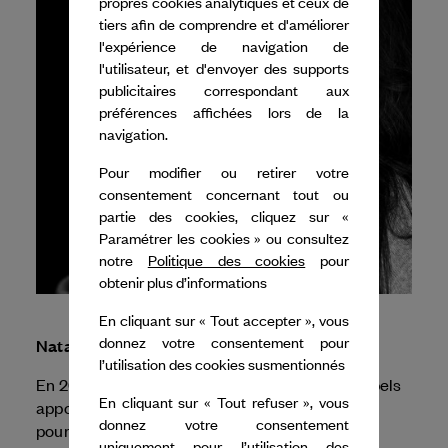
propres cookies analytiques et ceux de
tiers afin de comprendre et d'améliorer
l'expérience de navigation de
l'utilisateur, et d'envoyer des supports
publicitaires correspondant aux
préférences affichées lors de la
navigation.
Pour modifier ou retirer votre
consentement concernant tout ou
partie des cookies, cliquez sur «
Paramétrer les cookies » ou consultez
notre
Politique des cookies
pour
obtenir plus d’informations
En cliquant sur « Tout accepter », vous
donnez votre consentement pour
Natalia Osipova
l’utilisation des cookies susmentionnés
En 2025, Dance Reflections by
Van Cleef & Arpels
En cliquant sur « Tout refuser », vous
apporte son soutien au Royal Ballet and Opera
donnez votre consentement
pour la création de deux programmes
uniquement pour l’utilisation des