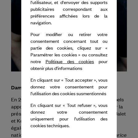
l'utilisateur, et d'envoyer des supports
publicitaires correspondant aux
préférences affichées lors de la
navigation.
Pour modifier ou retirer votre
consentement concernant tout ou
partie des cookies, cliquez sur «
Paramétrer les cookies » ou consultez
notre
Politique des cookies
pour
obtenir plus d’informations
En cliquant sur « Tout accepter », vous
Damien Jalet
donnez votre consentement pour
l’utilisation des cookies susmentionnés
En 2026, Dance Reflections by
Van Cleef & Arpels
En cliquant sur « Tout refuser », vous
apporte son soutien au Berliner Festspiele pour la
donnez votre consentement
Planet[wanderer]
présentation de
de Damien Jalet
uniquement pour l’utilisation des
et Kohei Nawa. Dance Reflections apporte
cookies techniques.
également son soutien à Chaillot - Théâtre
Thrice
national de la Danse pour la présentation de