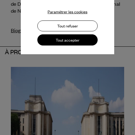
de Damien Jalet pour le Ballet de l'Opéra national
de Norvège.
Paramétrer les cookies
Tout refuser
Biographie
Tout accepter
À PROPOS DU PARTENAIRE