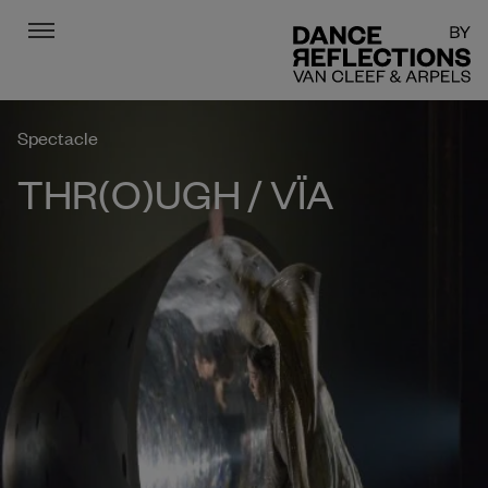
Menu
DR
Spectacle
THR(O)UGH / VÏA