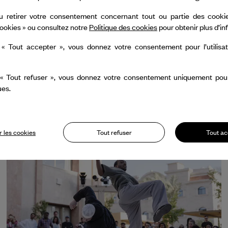
 Kyoto, la Casa de Velázquez à Madrid, la Villa Al
prolonge la tradition de ces résidences artistiques q
u retirer votre consentement concernant tout ou partie des cookie
ookies » ou consultez notre
Politique des cookies
pour obtenir plus d’i
à la création et encouragent le dialogue avec la 
 « Tout accepter », vous donnez votre consentement pour l’utilisa
e de la Villa Hegra s’articule autour de l’innovatio
s publics locaux et internationaux à participer act
 « Tout refuser », vous donnez votre consentement uniquement pour l
ues.
 les cookies
Tout refuser
Tout ac