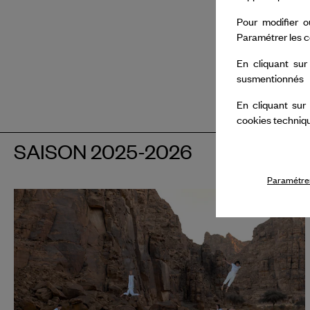
Kujoyama à
Inde. Elle 
Pour modifier o
Paramétrer les c
favorable 
En cliquant sur
Le programm
susmentionnés
invitant le
En cliquant sur
cookies techniq
SAISON 2025-2026
Paramétrer