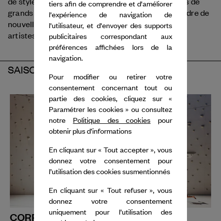
de styles et de traditions artistiques, présenté lors de
tiers afin de comprendre et d'améliorer
grands festivals d'art et de musique, ou dans le cadre de
l'expérience de navigation de
nouvelles commandes originales passées par des
l'utilisateur, et d'envoyer des supports
artistes locaux ou internationaux.
publicitaires correspondant aux
préférences affichées lors de la
navigation.
SAISON 2024-2025
Pour modifier ou retirer votre
consentement concernant tout ou
partie des cookies, cliquez sur «
Paramétrer les cookies » ou consultez
notre
Politique des cookies
pour
obtenir plus d’informations
En cliquant sur « Tout accepter », vous
donnez votre consentement pour
l’utilisation des cookies susmentionnés
En cliquant sur « Tout refuser », vous
donnez votre consentement
uniquement pour l’utilisation des
CORPS EXTRÊMES