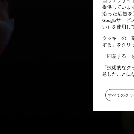
当ウェブサイ
提供していま
沿った広告を
Googleサ
い）を使用し
クッキーの一
する」をクリ
「同意する」
「技術的なク
意したことに
すべてのクッ