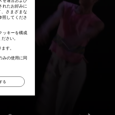
スを運営および
されたお好みに
て、さまざまな
参照してくださ
クッキーを構成
ください。
ります。
のみの使用に同
する