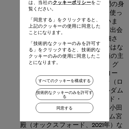
クッキーポリシー
は、当社の
をご
学びました。セーガルは、人間の身
覧ください。
体、声、社会的相互作用のみを使っ
「同意する」をクリックすると、
て構成された作品で知られていま
上記のクッキーの使用に同意した
す。彼の芸術活動は、社会的な出会
ことになります。
いの一瞬のジェスチャーや繊細さ
「技術的なクッキーのみを許可す
に焦点を当て、物質的な対象ではな
る」をクリックすると、技術的な
く、参加と開かれた交換を価値の主
クッキーのみの使用に同意したこ
とになります。
題としています。これまでに、グ
ッゲンハイム美術館（ニューヨー
ク、2010年）、テート・モダン（ロ
すべてのクッキーを構成する
ンドン、2012年）、アムステルダム
技術的なクッキーのみを許可す
る
市立美術館（2015年）、パレ・ド・
トーキョー（パリ、2016年）、小田
同意する
原文化財団（2019年）、ブレナム宮
殿（オックスフォード、2021年）な