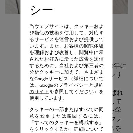
シー
当ウェブサイトは、クッキーおよ
び類似の技術を使用して、対応す
るサービスを運営および提供して
います。また、お客様の閲覧体験
を理解および改善し、閲覧中に示
されたお好みに沿った広告を送信
ティノ・セーガルは、1976年に
するために、当社および第三者の
分析クッキーに加えて、さまざま
ロンドンで生まれ、現在はベルリ
なGoogleサービス（詳細について
ンを拠点に活動するなか
は、
Googleのプライバシーと規約
で、"constructed situations"と呼ばれ
のサイト
を参照してください）を
使用しています。
るインスタレーションを制作して
います。ベルリンで政治経済を学
クッキーの一部またはすべての同
意を変更または撤回するには、
び、ドイツのエッセンにあるフォ
「すべてのクッキーを構成する」
ルクヴァンク芸術大学でダンスを
をクリックするか、詳細について