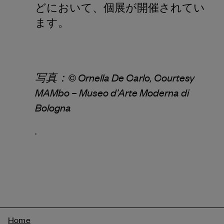
どにおいて、個展が開催されてい
ます。
写真：© Ornella De Carlo, Courtesy
MAMbo – Museo d’Arte Moderna di
Bologna
.
Breadcrumb
Home