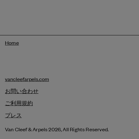
Breadcrumb
Home
vancleefarpels.com
お問い合わせ
ご利用規約
プレス
Van Cleef & Arpels 2026, All Rights Reserved.