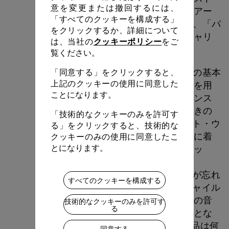
意を変更または撤回するには、
ン、トリシャ・ブラウンなどから成るアー
「すべてのクッキーを構成する」
ティスト集団の一員に加わり、1963年、「パ
をクリックするか、詳細について
スタイム」によって振付家としてのキャリ
クッキーポリシー
は、当社の
をご
アをスタートさせます。
覧ください。
1968年以降、彼女はクラシックダンスの基本
「同意する」をクリックすると、
上記のクッキーの使用に同意した
的な表現に、脱構築主義的なロジックを用
ことになります。
いはじめます。その数年後に自身のダンス
カンパニーを立ち上げてミニマルな動きの
「技術的なクッキーのみを許可す
表現を追求し、1976年からは、ロバート・ウ
る」をクリックすると、技術的な
ィルソンとの一連のコラボレーションに着
クッキーのみの使用に同意したこ
とになります。
手します。そのうちのひとつ、フィリッ
プ・グラスの音楽によるオペラ作品
「Einstein on the Beach」は、彼のソロが忘れ
すべてのクッキーを構成する
がたい名作となりました。1979年、チャイル
ズは、同じくフィリップ・グラス作曲の音
技術的なクッキーのみを許可す
る
楽を用いた初の大規模なグループ作品とな
る「Dance」を制作。その後、この作品は何
同意する