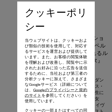
クッキーポリ
シー
2024年、ダンス リフレクショ
当ウェブサイトは、クッキーおよ
ンズ by ヴァン クリーフ＆アーペル
び類似の技術を使用して、対応す
るサービスを運営および提供して
は、ベルリン芸術祭で上演されるル
います。また、お客様の閲覧体験
ダンス
シンダ・チャイルズの『
』
を理解および改善し、閲覧中に示
を後援します。
されたお好みに沿った広告を送信
するために、当社および第三者の
分析クッキーに加えて、さまざま
ルシンダ・チャイルズは幼少時より、ダン
なGoogleサービス（詳細について
スや演劇に触発されてきました。マース・
は、
Googleのプライバシーと規約
カニングハムとの出会いが、彼女が人生に
のサイト
を参照してください）を
おいて進むべき道を決定づけます。彼女
使用しています。
は、ジャドソン ダンスシアターにて、イヴ
クッキーの一部またはすべての同
ォンヌ・ライナー、スティーヴ・パクスト