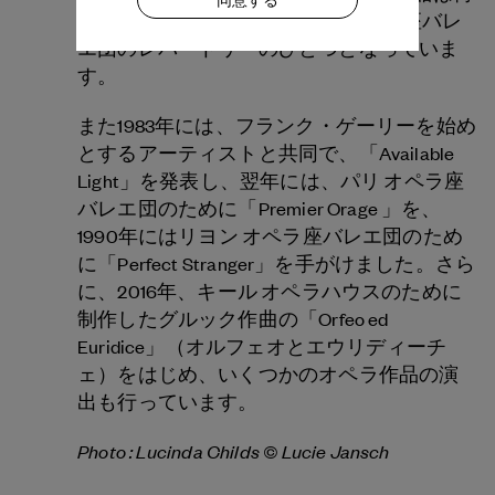
度も再演され、現在はリヨン オペラ座バレ
エ団のレパートリーのひとつとなっていま
す。
また1983年には、フランク・ゲーリーを始め
とするアーティストと共同で、「Available
Light」を発表し、翌年には、パリ オペラ座
バレエ団のために「Premier Orage 」を、
1990年にはリヨン オペラ座バレエ団のため
に「Perfect Stranger」を手がけました。さら
に、2016年、キール オペラハウスのために
制作したグルック作曲の「Orfeo ed
Euridice」（オルフェオとエウリディーチ
ェ）をはじめ、いくつかのオペラ作品の演
出も行っています。
Photo : Lucinda Childs ©
Lucie Jansch