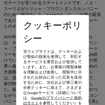
モチーフが見つかるステートメントです。ノエ・
スーリエがトリシャ・ブラウン ダンスカンパニー
のために振付をした「In the Fall」は、この旅の延長
であり、生きたアーカイブと現在のジェスチャー
クッキーポリ
とのギャップを埋める架け橋になっています。
シー
2017年にトリシャ・ブラウンが亡くなってから
は、キャロライン・ルーカス監督のもと、トリシ
ャ・ブラウン ダンスカンパニーは幅広いレパート
当ウェブサイトは、クッキーおよ
リーをとおして彼女のレガシーに命を吹き込み続
び類似の技術を使用して、対応す
けています。アメリカのポストモダンダンスの世
るサービスを運営および提供して
界へ進出した初期の作品から、オペラ座のための
います。また、お客様の閲覧体験
大規模な作品に至るまで、トリシャ・ブラウン
を理解および改善し、閲覧中に示
されたお好みに沿った広告を送信
は、流れるような動きのアプローチをとおして、
するために、当社および第三者の
振付制作の風景に大きな再定義をもたらしまし
分析クッキーに加えて、さまざま
た。振付家トリシャ・ブラウンとフランスとのつ
なGoogleサービス（詳細について
ながりを祝して、トリシャ・ブラウン ダンスカン
は、
Googleのプライバシーと規約
パニーは、この豊かな関係を証する2作品を上演し
のサイト
を参照してください）を