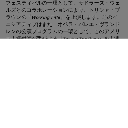
フェスティバルの一環として、サドラーズ・ウェ
ルズとのコラボレーションにより、トリシャ・ブ
Working Title
ラウンの『
』を上演します。このイ
ニシアティブはまた、オペラ・バレエ・ヴランド
レンの公演プログラムの一環として、このアメリ
Twelve Ton Rose
カ人振付師が手がける『
』を上演
するラ・ヴィレット公園も支援しています。
写真：トリシャ・ブラウン © Johan Elbers
プロフィールを見る
Breadcrumb
Home