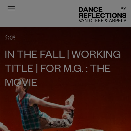
Menu
DR
公演
IN THE FALL | WORKING
TITLE | FOR M.G. : THE
MOVIE