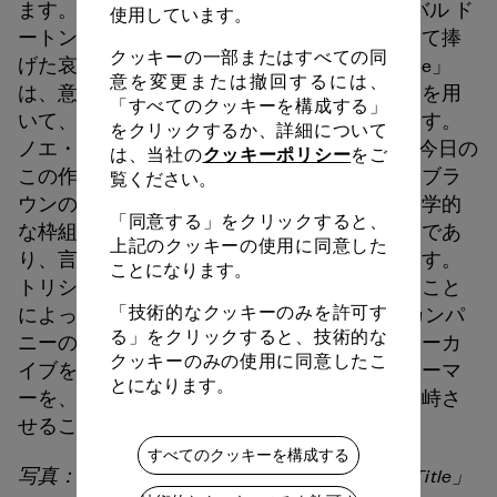
ます。「For MG: The Movie」は、フェスティバル ド
使用しています。
ートンヌの創設者、ミシェル・ギーを記念して捧
クッキーの一部またはすべての同
げた哀愁あふれる作品であり、「Working Title」
意を変更または撤回するには、
は、意外性のあるアシンメトリーなモチーフを用
「すべてのクッキーを構成する」
いて、重力と身体の関係に立ち向かう作品です。
をクリックするか、詳細について
ノエ・スーリエの「In the Fall」での任務は、今日の
クッキーポリシー
は、当社の
をご
この作品の輝きと共鳴します。彼にとって「ブラ
覧ください。
ウンのような動き」は、モダンダンスの幾何学的
「同意する」をクリックすると、
な枠組みより機転を利かせて優位に立つものであ
上記のクッキーの使用に同意した
り、言及の根深い物理的な偏心を必要とします。
ことになります。
トリシャ・ブラウンの作品との対話を始めること
「技術的なクッキーのみを許可す
によって、彼はトリシャ・ブラウン ダンスカンパ
る」をクリックすると、技術的な
ニーのパフォーマーの中に存在する生きるアーカ
クッキーのみの使用に同意したこ
イブを体験することを求め、またそのパフォーマ
とになります。
ーを、振付に関する彼自身の原則の衝動と対峙さ
せることも追い求めました。
すべてのクッキーを構成する
写真：トリシャ・ブラウンによる「Working Title」