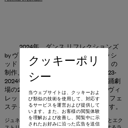
2024年、ダンス リフレクションズ
by ヴァン クリーフ＆アーペルは、ラシ
クッキーポリ
ッド・ウランダンによる『Outsider』の
制作、およびジュネーブ大劇場の2023-
シー
2024年シーズン、シャイヨー国立舞踊劇
場の2023-2024年シーズン (会場 ラ・ヴィ
当ウェブサイトは、クッキーおよ
レット公園)、ローマ・ヨーロッパ・フェ
び類似の技術を使用して、対応す
るサービスを運営および提供して
スティバル2024での上演を後援します。
います。また、お客様の閲覧体験
を理解および改善し、閲覧中に示
ジュネーブ大劇場バレエ団の21名のダンサーとエク
されたお好みに沿った広告を送信
ストリームスポーツのアスリート4名が登場するラ