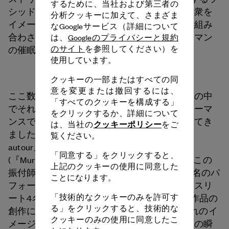
するために、当社および第三者の
シッド・ウランダンによるこのショーは、群衆を
分析クッキーに加えて、さまざま
イメージして作られています。水平の動きと組み
なGoogleサービス（詳細について
合わされているのが、ジュリアス・イーストマン
は、
Googleのプライバシーと規約
のサイト
を参照してください）を
の催眠術のような音楽。
使用しています。
クッキーの一部またはすべての同
意を変更または撤回するには、
ここ数年、ウランダンは、コミュニティとその中
「すべてのクッキーを構成する」
でそれぞれ個人が求める居場所を問うパフォーマ
をクリックするか、詳細について
ンスで、動き回る大衆に向けての作品を書いてき
クッキーポリシー
は、当社の
をご
ました。リヨン・オペラ座バレエ団 (『Tout
覧ください。
autour』、2014年)、ロレーヌ・バレエ団
「同意する」をクリックすると、
(『Murmuration』、2017年) と仕事をした後、この
上記のクッキーの使用に同意した
振付師は、ジュネーブ大劇場バレエ団から21名のパ
ことになります。
フォーマーと、エクストリームスポーツのアスリ
「技術的なクッキーのみを許可す
ート4名を迎え、さまざまな領域が絡み合う作品の
る」をクリックすると、技術的な
創作に挑みました。この『Outsider』は、群れのイ
クッキーのみの使用に同意したこ
メージと、水平な動きが危うくなるまさにその瞬