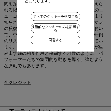
とになります。
間を探る作品で、ダンサーやアスリートが超えら
れる限界を問うものとなっています。70年代のニ
ューヨークの熱狂とミニマリズムの中で、あまり
すべてのクッキーを構成する
知られることのなったジュリアス・イーストマン
技術的なクッキーのみを許可す
の反復フレーズを特徴とする音楽との対話におい
る
て、ウランダンの振付はパフォーマーたちに転倒
同意する
のリスクを冒すことを働きかけるものとなってい
ます。それは、セットの寸法と照明デザインが生
み出す線の相互作用と格闘する群衆のように、パ
フォーマーたちの集団的な動きを導く、弾むよう
な脈動でもあります。
全クレジット
アーティストについて