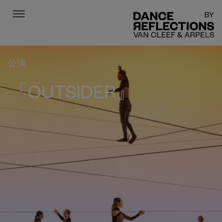
Menu
DR
公演
『OUTSIDER』