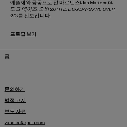
예술제와 공동으로 얀 마르텐스(Jan Martens)의
그 데이즈, 오버 2.0(THE DOG DAYS ARE OVER
도
2.0)
를 선보입니다.
프로필 보기
이
홈
동
경
로
문의하기
법적 고지
보도 자료
vancleefarpels.com