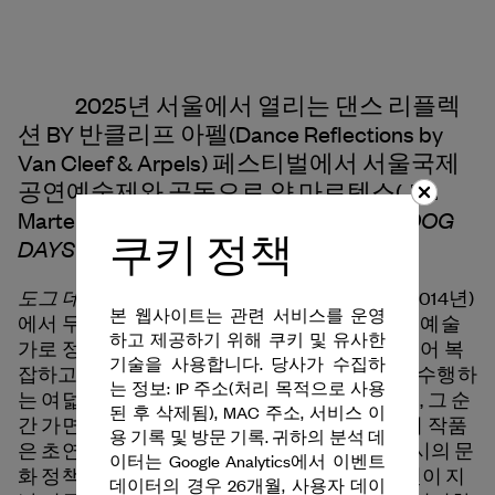
2025년 서울에서 열리는 댄스 리플렉
션 BY 반클리프 아펠(Dance Reflections by
Van Cleef & Arpels
) 페스티벌에서 서울국제
공연예술제와 공동으로 얀 마르텐스(Jan
도그 데이즈, 오버 2.0(THE DOG
Martens)의
쿠키 정책
DAYS ARE OVER 2.0)
를 선보입니다.
도그 데이즈, 오버(THE DOG DAYS ARE OVER)
(2014년)
본 웹사이트는 관련 서비스를 운영
에서 무용수는 완벽함을 추구하는 순수한 공연 예술
하고 제공하기 위해 쿠키 및 유사한
가로 정의됩니다. 강압적으로 하나의 형태가 되어 복
기술을 사용합니다. 당사가 수집하
잡하고 수학적이며 강렬하고 소모적인 안무를 수행하
는 정보: IP 주소(처리 목적으로 사용
는 여덟 명의 무용수들은 결국 실수를 저지르고, 그 순
된 후 삭제됨), MAC 주소, 서비스 이
간 가면이 벗겨집니다. 급진적인 형식을 빌린 이 작품
용 기록 및 방문 기록. 귀하의 분석 데
은 초연 당시 무용수, 안무가, 관람객 그리고 당시의 문
이터는 Google Analytics에서 이벤트
화 정책에 대한 관객의 인식을 보여줍니다. 10년이 지
데이터의 경우 26개월, 사용자 데이