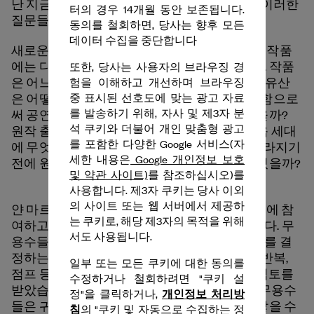
난 지금, 현재의 정치적, 사회적 흐름 속에서도 이러한
터의 경우 14개월 동안 보존됩니다.
질문들은 여전히 유효합니다.
동의를 철회하면, 당사는 향후 모든
데이터 수집을 중단합니다
새로운 세대의 아티스트에 의해 재해석된 이번 작품
에는 다음과 같은 새로운 질문들이 더해집니다. 작품
또한, 당사는 사용자의 브라우징 경
은 어느 시점에 문헌 목록의 일부가 될까? 무용 유산
험을 이해하고 개선하며 브라우징
은 어떻게 다루어야 할까? 기존 작품을 재창작함으로
중 표시된 선호도에 맞는 광고 자료
를 발송하기 위해, 자사 및 제3자 분
써 공연 예술에서 지속 가능성을 가져올 수 있을까?
석 쿠키와 더불어 개인 맞춤형 광고
원작 출연진이 여전히 활동 중인 상황에서, 다음 세대
를 포함한 다양한 Google 서비스(자
에 무엇을 물려줄 수 있을까? 작품의 본질이 사라지기
세한 내용은
Google 개인정보 보호
전에 원작자들이 전승 과정에 직접 참여할 수 있을까?
및 약관 사이트)
를 참조하십시오)를
사용합니다. 제3자 쿠키는 당사 이외
의 사이트 또는 웹 서버에서 제공하
얀 마르텐스는 2014년의 공연 팀이 새로운 공연에 참
는 쿠키로, 해당 제3자의 목적을 위해
여하고 인정받는 것이 중요하다고 믿고 있습니다. 무
서도 사용됩니다.
용수들은 가능성의 한계를 찾아가며 최종 형태를 결
정하는 데 도움을 주었고, 공연 시간, 계속되는 반복,
일부 또는 모든 쿠키에 대한 동의를
점프 등과 같은 요소는 2014년 원작 출연진의 검토를
수정하거나 철회하려면 "쿠키 설
받았습니다. 네 시즌 동안 작품을 선보이면서, 무용수
개인정보 처리방
정"을 클릭하거나,
들은 귀중한 자산이 된 방대한 지식과 경험을 쌓을 수
침
의 "쿠키 및 자동으로 수집하는 정