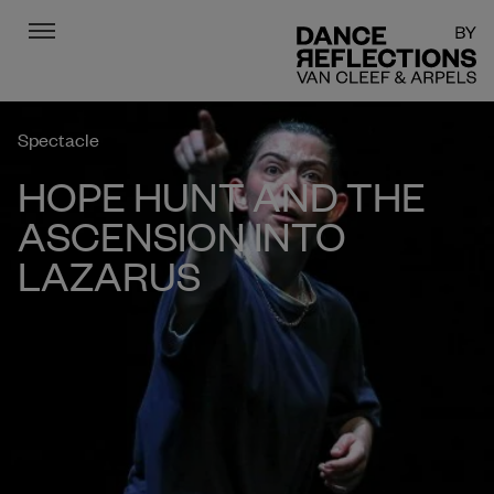
Menu
DR
Spectacle
HOPE HUNT AND THE
ASCENSION INTO
LAZARUS