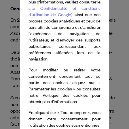
plus d'informations, veuillez consulter le
Oona Doherty
site Confidentialité et conditions
d'utilisation de Google
) ainsi que nos
En 2024, Dance Reflections by
Van Cleef & Arpels
propres cookies analytiques et ceux de
Hope Hunt and the
soutient la présentation de
tiers afin de comprendre et d'améliorer
Ascension into Lazarus
de Oona Doherty dans le
l'expérience de navigation de
cadre du festival Les Inaccoutumés.
l'utilisateur, et d'envoyer des supports
publicitaires correspondant aux
Depuis 2010, Oona Doherty se produit en danse-
préférences affichées lors de la
théâtre à l'échelle internationale avec des
navigation.
compagnies telles que TRASH (Pays-Bas),
Pour modifier ou retirer votre
Abattoir Fermé (Belgique), Veronika Riz (Italie),
consentement concernant tout ou
Emma Martin/United Fall (Irlande), Enda Walsh &
partie des cookies, cliquez sur «
Landmark Productions (Irlande).
Paramétrer les cookies » ou consultez
notre
Politique des cookies
pour
Ses chorégraphies avant-gardistes lui ont valu de
obtenir plus d’informations
nombreuses récompenses et de prestigieuses
opportunités en Irlande et à l’étranger. Son œuvre
En cliquant sur « Tout accepter », vous
Hope Hunt and the Ascension into Lazarus
solo
donnez votre consentement pour
(2015) a été récompensée par le prix du meilleur
l’utilisation des cookies susmentionnés