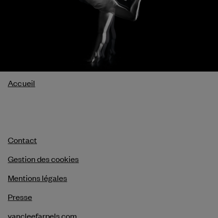
Fil
Accueil
d'Ariane
Contact
Gestion des cookies
Mentions légales
Presse
vancleefarpels.com