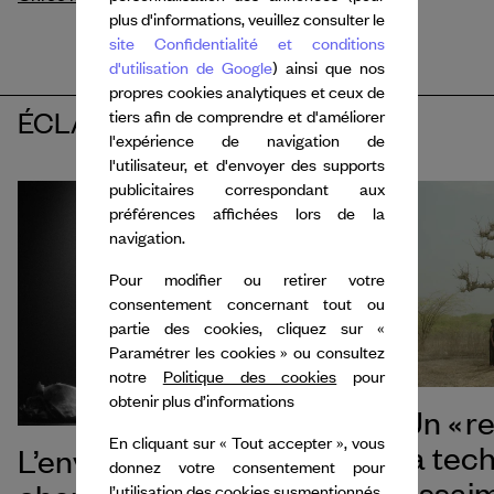
plus d'informations, veuillez consulter le
site Confidentialité et conditions
d'utilisation de Google
) ainsi que nos
propres cookies analytiques et ceux de
ÉCLAIRAGES
tiers afin de comprendre et d'améliorer
l'expérience de navigation de
l'utilisateur, et d'envoyer des supports
publicitaires correspondant aux
préférences affichées lors de la
navigation.
Pour modifier ou retirer votre
consentement concernant tout ou
partie des cookies, cliquez sur «
Paramétrer les cookies » ou consultez
notre
Politique des cookies
pour
obtenir plus d’informations
Un « re
En cliquant sur « Tout accepter », vous
la tec
L’envol d’Elsa Wolliaston,
donnez votre consentement pour
essai
l’utilisation des cookies susmentionnés