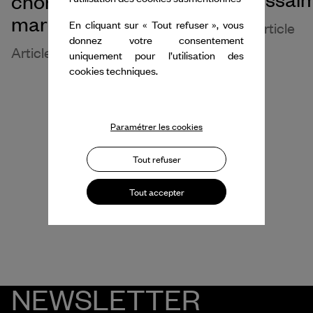
chorégraphe de la
marche
En cliquant sur « Tout refuser », vous
Article
donnez votre consentement
Article
uniquement pour l’utilisation des
cookies techniques.
Paramétrer les cookies
Tout refuser
Tout accepter
NEWSLETTER