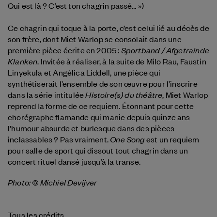
Qui est là ? C’est ton chagrin passé… »)
Ce chagrin qui toque à la porte, c’est celui lié au décès de
son frère, dont Miet Warlop se consolait dans une
Sportband / Afgetrainde
première pièce écrite en 2005 :
Klanken
. Invitée à réaliser, à la suite de Milo Rau, Faustin
Linyekula et Angélica Liddell, une pièce qui
synthétiserait l’ensemble de son œuvre pour l’inscrire
Histoire(s) du théâtre
dans la série intitulée
, Miet Warlop
reprend la forme de ce requiem. Étonnant pour cette
chorégraphe flamande qui manie depuis quinze ans
l’humour absurde et burlesque dans des pièces
One Song
inclassables ? Pas vraiment.
est un requiem
pour salle de sport qui dissout tout chagrin dans un
concert rituel dansé jusqu’à la transe.
Photo: © Michiel Devijver
Tous les crédits