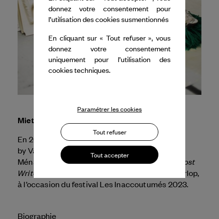
donnez votre consentement pour
l’utilisation des cookies susmentionnés
En cliquant sur « Tout refuser », vous
donnez votre consentement
uniquement pour l’utilisation des
cookies techniques.
Paramétrer les cookies
Miet Warlop
Tout refuser
En 2023, Dance Reflections
by
Van Cleef & Arpels
apporte son soutien à la
Tout accepter
Ghost
Ménagerie de verre pour la présentation de
Writer and the Broken Hand Break
de Miet Warlop,
à l’occasion du festival Les Inaccoutumés 2023.
Biographie