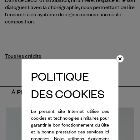
dialoguent avec la chorégraphie, nous permettant de lire
l’ensemble du système de signes comme une seule
composition.
Tous les crédits
POLITIQUE
DES COOKIES
À PROPOS DES ARTISTES
Le présent site Internet utilise des
cookies et technologies similaires pour
garantir le bon fonctionnement du Site
et la bonne prestation des services ici
proposes. Nous utilisons également