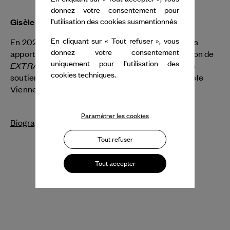
donnez votre consentement pour
Gisèle Vienne
l’utilisation des cookies susmentionnés
En cliquant sur « Tout refuser », vous
En 2026, Dance Reflections by
Van Cleef & Arpels
donnez votre consentement
apporte son soutien à la MC93 pour la présentation de
uniquement pour l’utilisation des
EXTRA LIFE
de Gisèle Vienne. Dance Reflections
cookies techniques.
soutient également la prochaine création de Gisèle
Vienne en décembre 2026.
Paramétrer les cookies
Biographie
Tout refuser
Tout accepter