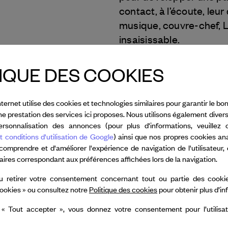
contact, à l’écoute, leu
musique, couvre-chef, Lo
insaisissable.
IQUE DES COOKIES
Tous les crédits
nternet utilise des cookies et technologies similaires pour garantir le 
nne prestation des services ici proposes. Nous utilisons également diver
rsonnalisation des annonces (pour plus d'informations, veuillez 
t conditions d'utilisation de Google
) ainsi que nos propres cookies an
 comprendre et d'améliorer l'expérience de navigation de l'utilisateur,
taires correspondant aux préférences affichées lors de la navigation.
u retirer votre consentement concernant tout ou partie des cookie
Chaignaud
ookies » ou consultez notre
Politique des cookies
pour obtenir plus d’i
 « Tout accepter », vous donnez votre consentement pour l’utilisa
Dance Reflections
eef & Arpels
soutient