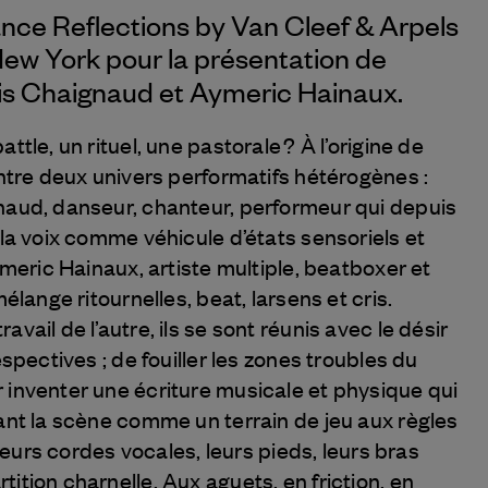
nce Reflections by
Van Cleef & Arpels
 New York pour la présentation de
s Chaignaud et Aymeric Hainaux.
ttle, un rituel, une pastorale ? À l’origine de
entre deux univers performatifs hétérogènes :
naud, danseur, chanteur, performeur qui depuis
 la voix comme véhicule d’états sensoriels et
Aymeric Hainaux, artiste multiple, beatboxer et
mélange ritournelles, beat, larsens et cris.
vail de l’autre, ils se sont réunis avec le désir
espectives ; de fouiller les zones troubles du
 inventer une écriture musicale et physique qui
tant la scène comme un terrain de jeu aux règles
t leurs cordes vocales, leurs pieds, leurs bras
ition charnelle. Aux aguets, en friction, en