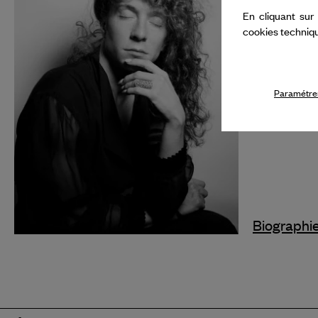
la présen
En cliquant sur
cookies techniq
François 
Hainaux à 
Paramétrer
Biographi