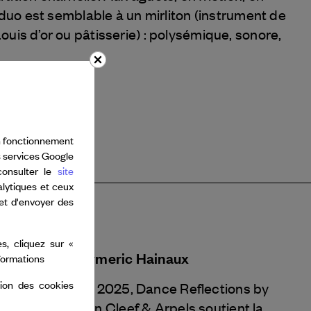
r duo est semblable à un mirliton (instrument de
uis d’or ou pâtisserie) : polysémique, sonore,
bon fonctionnement
s services Google
consulter le
site
alytiques et ceux
 et d'envoyer des
s, cliquez sur «
Aymeric Hainaux
nformations
tion des cookies
En 2025, Dance Reflections by
Van Cleef & Arpels
soutient la