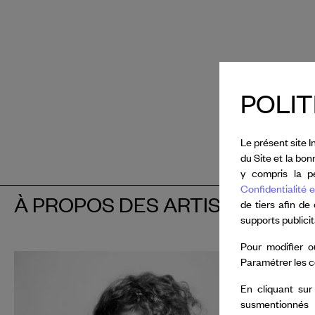
POLIT
Le présent site I
du Site et la bo
y compris la pe
Confidentialité e
À PROPOS DES ARTISTES
de tiers afin de
supports publici
Pour modifier o
François 
Paramétrer les c
En cliquant sur
En 2026, 
susmentionnés
by
Van Cl