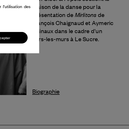
Maison de la danse pour la
’utilisation des
Mirlitons
présentation de
de
François Chaignaud et Aymeric
Hainaux dans le cadre d'un
hors-les-murs à Le Sucre.
cepter
Biographie